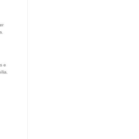
er
a.
s e
lia.