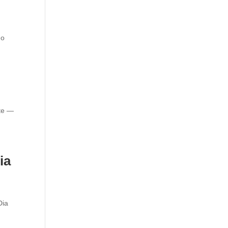
do
a
nte —
ia
Dia