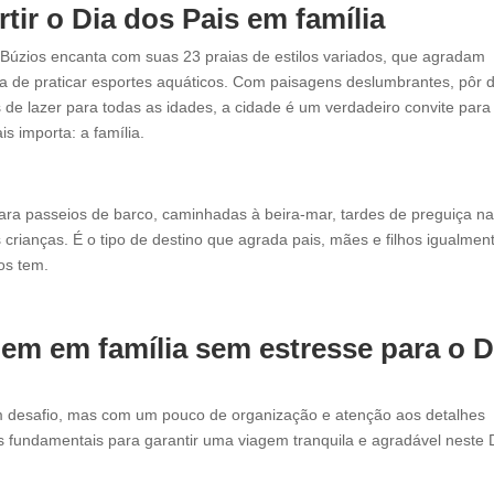
tir o Dia dos Pais em família
 Búzios encanta com suas 23 praias de estilos variados, que agradam
a de praticar esportes aquáticos. Com paisagens deslumbrantes, pôr 
s de lazer para todas as idades, a cidade é um verdadeiro convite para
s importa: a família.
para passeios de barco, caminhadas à beira-mar, tardes de preguiça n
s crianças. É o tipo de destino que agrada pais, mães e filhos igualme
os tem.
gem em família sem
estresse para o D
m desafio, mas com um pouco de organização e atenção aos detalhes
cas fundamentais para garantir uma viagem tranquila e agradável neste 