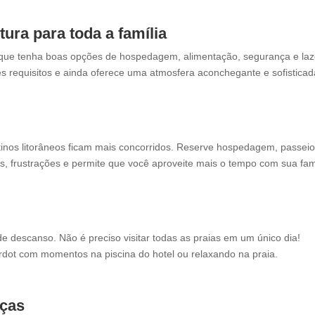
ura para toda a família
al que tenha boas opções de hospedagem, alimentação, segurança e laz
es requisitos e ainda oferece uma atmosfera aconchegante e sofisticad
tinos litorâneos ficam mais concorridos. Reserve hospedagem, passeio
as, frustrações e permite que você aproveite mais o tempo com sua famí
e descanso. Não é preciso visitar todas as praias em um único dia!
ardot com momentos na piscina do hotel ou relaxando na praia.
nças