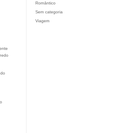
Romântico
Sem categoria
Viagem
lente
gredo
 do
 o